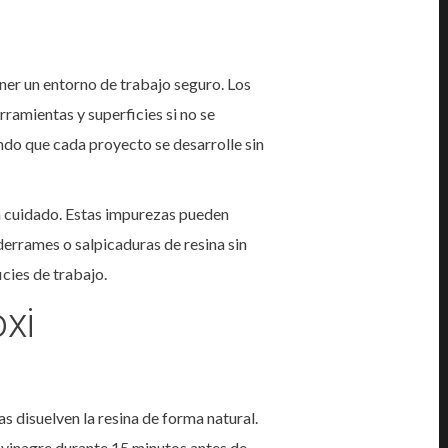
ner un entorno de trabajo seguro. Los
rramientas y superficies si no se
ndo que cada proyecto se desarrolle sin
on cuidado. Estas impurezas pueden
 derrames o salpicaduras de resina sin
cies de trabajo.
xi
s disuelven la resina de forma natural.
l vinagre durante 15 minutos antes de