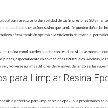
crucial para asegurar la durabilidad de tus impresiones 3D y mante
ncionalidad de tus creaciones, sino que también pueden dañar las he
pieza eficaz también optimiza la eficiencia del trabajo, permitie
as con resina epoxi pueden quedar con residuos si no se manejan c
las piezas, especialmente en aplicaciones industriales. Además, los
 y volverse aún más difíciles de remover, dañando así las superfi
s para Limpiar Resina Epo
cesible y efectivo para limpiar resina epoxi. Sus propiedades ácida
icarlo sobre la mancha permite que esta se ablande. Deja actuar e