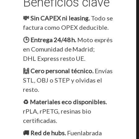
Beneficios clave
💸 Sin CAPEX ni leasing.
Todo se
factura como OPEX deducible.
🕒 Entrega 24/48 h.
Moto exprés
en Comunidad de Madrid;
DHL Express resto UE.
🙌 Cero personal técnico.
Envías
STL, OBJ o STEP y olvidas el
resto.
♻️ Materiales eco disponibles.
rPLA, rPETG, resinas bio
certificadas.
🚚 Red de hubs.
Fuenlabrada