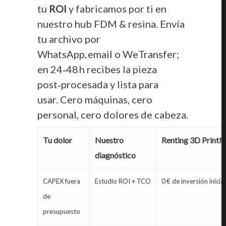
tu
ROI
y fabricamos por ti en
nuestro hub FDM & resina. Envía
tu archivo por
WhatsApp, email o WeTransfer
;
en 24‑48 h recibes la pieza
post‑procesada y lista para
usar. Cero máquinas, cero
personal, cero dolores de cabeza.
Tu dolor
Nuestro
Renting 3D Print
diagnóstico
CAPEX fuera
Estudio ROI + TCO
0 € de inversión inicial
de
presupuesto